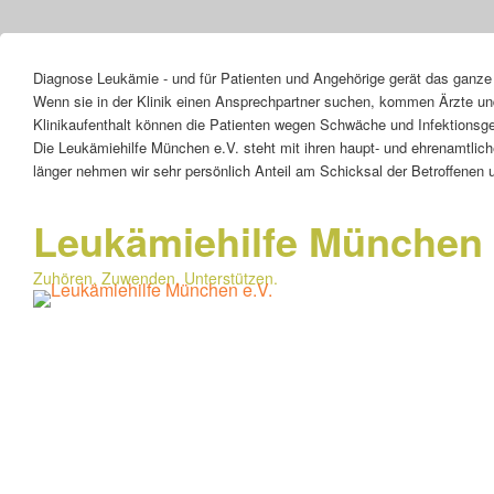
Header
Diagnose Leukämie - und für Patienten und Angehörige gerät das ganze
Top
Wenn sie in der Klinik einen Ansprechpartner suchen, kommen Ärzte und
Sidebar
Klinikaufenthalt können die Patienten wegen Schwäche und Infektionsge
Widget
Die Leukämiehilfe München e.V. steht mit ihren haupt- und ehrenamtlic
Area
länger nehmen wir sehr persönlich Anteil am Schicksal der Betroffenen 
Leukämiehilfe München 
Zuhören. Zuwenden. Unterstützen.