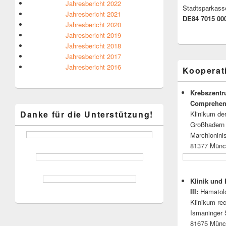
Jahresbericht 2022
Stadtsparkas
Jahresbericht 2021
DE84 7015 00
Jahresbericht 2020
Jahresbericht 2019
Jahresbericht 2018
Jahresbericht 2017
Jahresbericht 2016
Kooperat
Krebszent
Comprehen
Danke für die Unterstützung!
Klinikum de
Großhadern
Marchioninis
81377 Münc
Klinik und 
III:
Hämatol
Klinikum re
Ismaninger 
81675 Mün