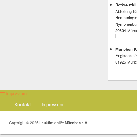
Rotkreuzk
Abteilung fü
Hämatologie
Nymphenbur
80634 Mün
München K
Englschalki
81925 Mün
Impressum
Footer
Kontakt
Impressum
menu
Copyright © 2026
Leukämiehilfe München e.V.