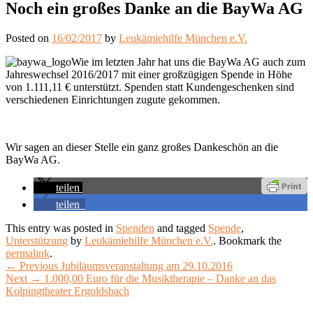
Noch ein großes Danke an die BayWa AG
Posted on
16/02/2017
by
Leukämiehilfe München e.V.
Wie im letzten Jahr hat uns die BayWa AG auch zum
Jahreswechsel 2016/2017 mit einer großzügigen Spende in Höhe
von 1.111,11 € unterstützt. Spenden statt Kundengeschenken sind
verschiedenen Einrichtungen zugute gekommen.
Wir sagen an dieser Stelle ein ganz großes Dankeschön an die
BayWa AG.
teilen
teilen
This entry was posted in
Spenden
and tagged
Spende
,
Unterstützung
by
Leukämiehilfe München e.V.
. Bookmark the
permalink
.
Beitragsnavigation
Previous
←
Previous
Jubiläumsveranstaltung am 29.10.2016
Next
post:
Next
→
1.000,00 Euro für die Musiktherapie – Danke an das
post:
Kolpingtheater Ergoldsbach