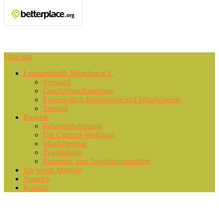
Area
Über uns
Primary
Leukämiehilfe München e.V.
Vorstand
menu
Geschäftsstellenleitung
Ehrenamtlich Begleitende und Mitarbeitende
Satzung
Projekte
Patientenbetreuung
Die Carreras-Wohnung
Musiktherapie
Yogatherapie
Patienten- und Angehörigentreffen
Ich werde Mitglied
Spenden
Kontakt