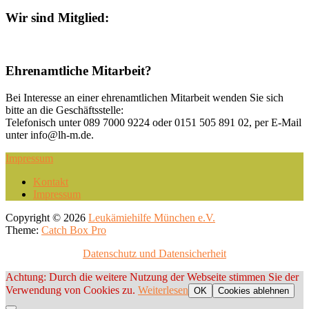
Wir sind Mitglied:
Ehrenamtliche Mitarbeit?
Bei Interesse an einer ehrenamtlichen Mitarbeit wenden Sie sich
bitte an die Geschäftsstelle:
Telefonisch unter 089 7000 9224 oder 0151 505 891 02, per E-Mail
unter info@lh-m.de.
Impressum
Footer
Kontakt
Impressum
menu
Copyright © 2026
Leukämiehilfe München e.V.
Theme:
Catch Box Pro
Datenschutz und Datensicherheit
Scroll
Achtung: Durch die weitere Nutzung der Webseite stimmen Sie der
Up
Verwendung von Cookies zu.
Weiterlesen
OK
Cookies ablehnen