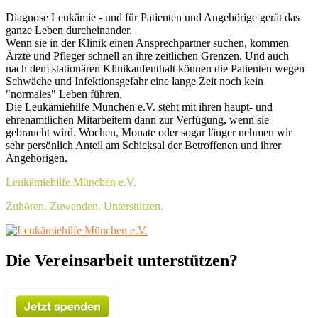
Skip
Header
Diagnose Leukämie - und für Patienten und Angehörige gerät das
to
ganze Leben durcheinander.
Top
content
Wenn sie in der Klinik einen Ansprechpartner suchen, kommen
Sidebar
Ärzte und Pfleger schnell an ihre zeitlichen Grenzen. Und auch
nach dem stationären Klinikaufenthalt können die Patienten wegen
Widget
Schwäche und Infektionsgefahr eine lange Zeit noch kein
Area
"normales" Leben führen.
Die Leukämiehilfe München e.V. steht mit ihren haupt- und
ehrenamtlichen Mitarbeitern dann zur Verfügung, wenn sie
gebraucht wird. Wochen, Monate oder sogar länger nehmen wir
sehr persönlich Anteil am Schicksal der Betroffenen und ihrer
Angehörigen.
Leukämiehilfe München e.V.
Zuhören. Zuwenden. Unterstützen.
Header
Die Vereinsarbeit unterstützen?
Right
Sidebar
Widget