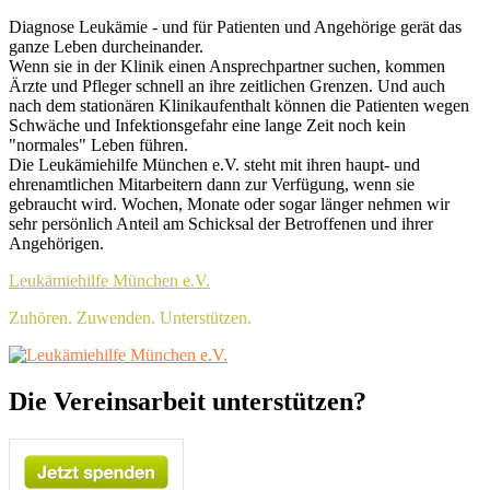
Skip
Header
Diagnose Leukämie - und für Patienten und Angehörige gerät das
to
ganze Leben durcheinander.
Top
content
Wenn sie in der Klinik einen Ansprechpartner suchen, kommen
Sidebar
Ärzte und Pfleger schnell an ihre zeitlichen Grenzen. Und auch
nach dem stationären Klinikaufenthalt können die Patienten wegen
Widget
Schwäche und Infektionsgefahr eine lange Zeit noch kein
Area
"normales" Leben führen.
Die Leukämiehilfe München e.V. steht mit ihren haupt- und
ehrenamtlichen Mitarbeitern dann zur Verfügung, wenn sie
gebraucht wird. Wochen, Monate oder sogar länger nehmen wir
sehr persönlich Anteil am Schicksal der Betroffenen und ihrer
Angehörigen.
Leukämiehilfe München e.V.
Zuhören. Zuwenden. Unterstützen.
Header
Die Vereinsarbeit unterstützen?
Right
Sidebar
Widget