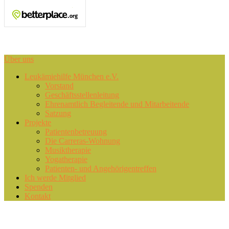
Area
Über uns
Primary
Leukämiehilfe München e.V.
Vorstand
menu
Geschäftsstellenleitung
Ehrenamtlich Begleitende und Mitarbeitende
Satzung
Projekte
Patientenbetreuung
Die Carreras-Wohnung
Musiktherapie
Yogatherapie
Patienten- und Angehörigentreffen
Ich werde Mitglied
Spenden
Kontakt