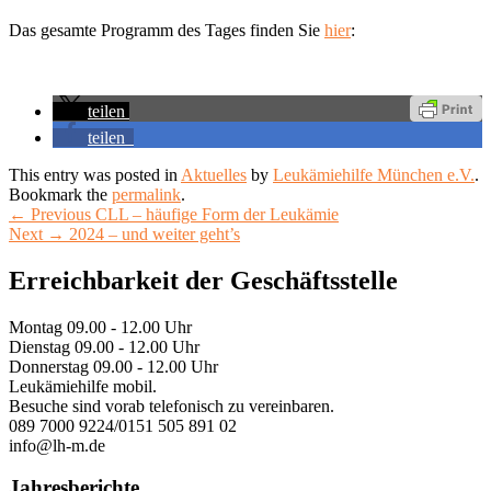
Das gesamte Programm des Tages finden Sie
hier
:
teilen
teilen
This entry was posted in
Aktuelles
by
Leukämiehilfe München e.V.
.
Bookmark the
permalink
.
Beitragsnavigation
Previous
←
Previous
CLL – häufige Form der Leukämie
Next
post:
Next
→
2024 – und weiter geht’s
post:
Primary
Erreichbarkeit der Geschäftsstelle
Sidebar
Montag 09.00 - 12.00 Uhr
Widget
Dienstag 09.00 - 12.00 Uhr
Area
Donnerstag 09.00 - 12.00 Uhr
Leukämiehilfe mobil.
Besuche sind vorab telefonisch zu vereinbaren.
089 7000 9224/0151 505 891 02
info@lh-m.de
Jahresberichte