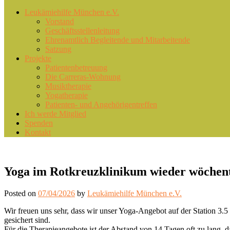
Primary
Leukämiehilfe München e.V.
Vorstand
menu
Geschäftsstellenleitung
Ehrenamtlich Begleitende und Mitarbeitende
Satzung
Projekte
Patientenbetreuung
Die Carreras-Wohnung
Musiktherapie
Yogatherapie
Patienten- und Angehörigentreffen
Ich werde Mitglied
Spenden
Kontakt
Yoga im Rotkreuzklinikum wieder wöchent
Posted on
07/04/2026
by
Leukämiehilfe München e.V.
Wir freuen uns sehr, dass wir unser Yoga-Angebot auf der Station 3
gesichert sind.
Für die Therapieangebote ist der Abstand von 14 Tagen oft zu lang, da 