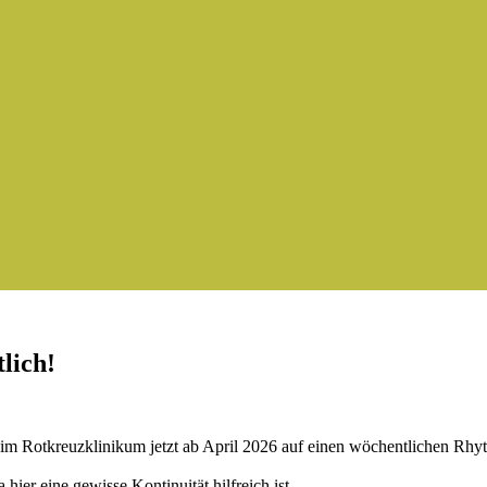
lich!
.5 im Rotkreuzklinikum jetzt ab April 2026 auf einen wöchentlichen R
hier eine gewisse Kontinuität hilfreich ist.