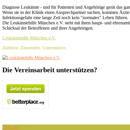
Skip
Header
Diagnose Leukämie - und für Patienten und Angehörige gerät das ga
to
Wenn sie in der Klinik einen Ansprechpartner suchen, kommen Ärzte 
Top
content
Infektionsgefahr eine lange Zeit noch kein "normales" Leben führen.
Sidebar
Die Leukämiehilfe München e.V. steht mit ihren haupt- und ehrenamt
Schicksal der Betroffenen und ihrer Angehörigen.
Widget
Leukämiehilfe München e.V.
Area
Zuhören. Zuwenden. Unterstützen.
Header
Die Vereinsarbeit unterstützen?
Right
Sidebar
Widget
Area
Über uns