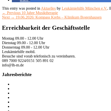
This entry was posted in
Aktuelles
by
Leukämiehilfe München e.V.
. 
Beitragsnavigation
Previous
←
Previous
10 Jahre Musiktherapie
Next
post:
Next
→
19.06.2026: Kompass Krebs – Klinikum Bogenhausen
post:
Primary
Erreichbarkeit der Geschäftsstelle
Sidebar
Montag 09.00 - 12.00 Uhr
Widget
Dienstag 09.00 - 12.00 Uhr
Area
Donnerstag 09.00 - 12.00 Uhr
Leukämiehilfe mobil.
Besuche sind vorab telefonisch zu vereinbaren.
089 7000 9224/0151 505 891 02
info@lh-m.de
Jahresberichte