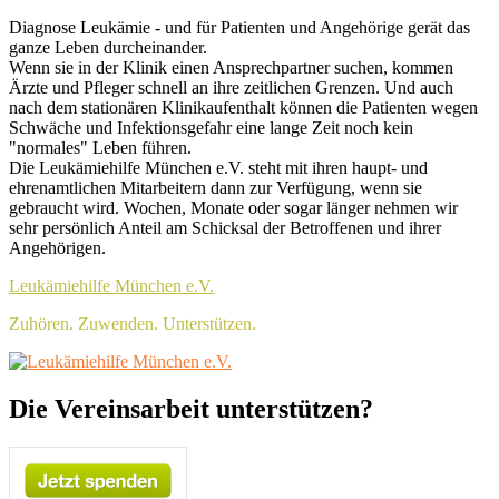
Skip
Header
Diagnose Leukämie - und für Patienten und Angehörige gerät das
to
ganze Leben durcheinander.
Top
content
Wenn sie in der Klinik einen Ansprechpartner suchen, kommen
Sidebar
Ärzte und Pfleger schnell an ihre zeitlichen Grenzen. Und auch
nach dem stationären Klinikaufenthalt können die Patienten wegen
Widget
Schwäche und Infektionsgefahr eine lange Zeit noch kein
Area
"normales" Leben führen.
Die Leukämiehilfe München e.V. steht mit ihren haupt- und
ehrenamtlichen Mitarbeitern dann zur Verfügung, wenn sie
gebraucht wird. Wochen, Monate oder sogar länger nehmen wir
sehr persönlich Anteil am Schicksal der Betroffenen und ihrer
Angehörigen.
Leukämiehilfe München e.V.
Zuhören. Zuwenden. Unterstützen.
Header
Die Vereinsarbeit unterstützen?
Right
Sidebar
Widget