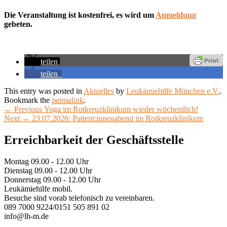
Die Veranstaltung ist kostenfrei, es wird um
Anmeldung
gebeten.
teilen
teilen
This entry was posted in
Aktuelles
by
Leukämiehilfe München e.V.
.
Bookmark the
permalink
.
Beitragsnavigation
Previous
←
Previous
Yoga im Rotkreuzklinikum wieder wöchentlich!
Next
post:
Next
→
23.07.2026: Patient:innenabend im Rotkreuzklinikum
post:
Primary
Erreichbarkeit der Geschäftsstelle
Sidebar
Montag 09.00 - 12.00 Uhr
Widget
Dienstag 09.00 - 12.00 Uhr
Area
Donnerstag 09.00 - 12.00 Uhr
Leukämiehilfe mobil.
Besuche sind vorab telefonisch zu vereinbaren.
089 7000 9224/0151 505 891 02
info@lh-m.de