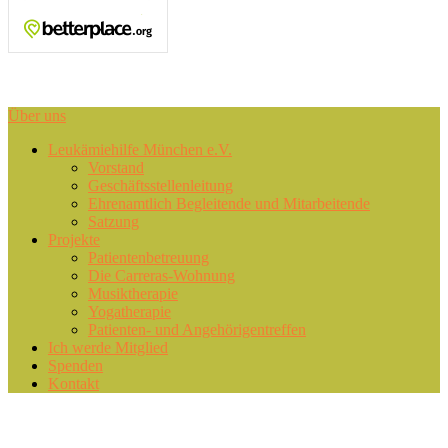
Area
Über uns
Primary
Leukämiehilfe München e.V.
Vorstand
menu
Geschäftsstellenleitung
Ehrenamtlich Begleitende und Mitarbeitende
Satzung
Projekte
Patientenbetreuung
Die Carreras-Wohnung
Musiktherapie
Yogatherapie
Patienten- und Angehörigentreffen
Ich werde Mitglied
Spenden
Kontakt