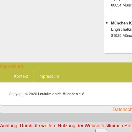
80634 Mün
München K
Englschalki
81925 Mün
Impressum
Footer
Kontakt
Impressum
menu
Copyright © 2026
Leukämiehilfe München e.V.
Datensch
Achtung: Durch die weitere Nutzung der Webseite stimmen Sie