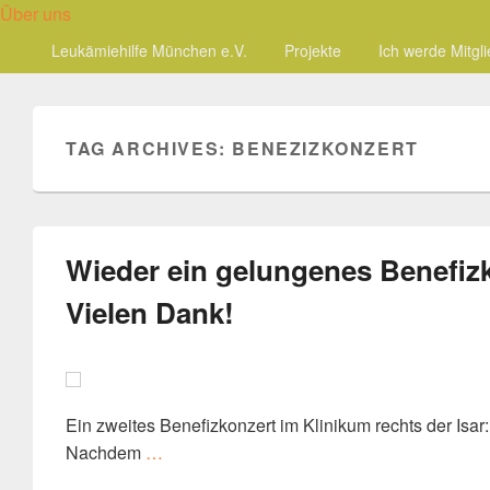
Über uns
Primary
Leukämiehilfe München e.V.
Projekte
Ich werde Mitgl
menu
TAG ARCHIVES:
BENEZIZKONZERT
Wieder ein gelungenes Benefiz
Vielen Dank!
Ein zweites Benefizkonzert im Klinikum rechts der Isar
Wieder ein gelungenes Benefizkonzert – 
Nachdem
…