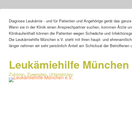
Header
Diagnose Leukämie - und für Patienten und Angehörige gerät das ganze
Top
Wenn sie in der Klinik einen Ansprechpartner suchen, kommen Ärzte und
Sidebar
Klinikaufenthalt können die Patienten wegen Schwäche und Infektionsge
Widget
Die Leukämiehilfe München e.V. steht mit ihren haupt- und ehrenamtlic
Area
länger nehmen wir sehr persönlich Anteil am Schicksal der Betroffenen 
Leukämiehilfe München 
Zuhören. Zuwenden. Unterstützen.