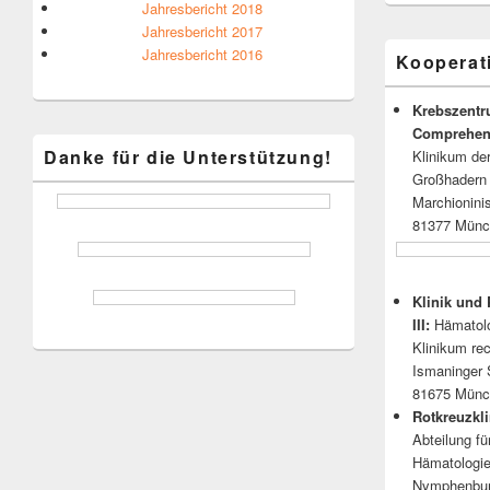
Jahresbericht 2018
Jahresbericht 2017
Jahresbericht 2016
Kooperat
Krebszent
Comprehen
Danke für die Unterstützung!
Klinikum de
Großhadern
Marchioninis
81377 Münc
Klinik und 
III:
Hämatol
Klinikum re
Ismaninger 
81675 Mün
Rotkreuzk
Abteilung fü
Hämatologie
Nymphenbur