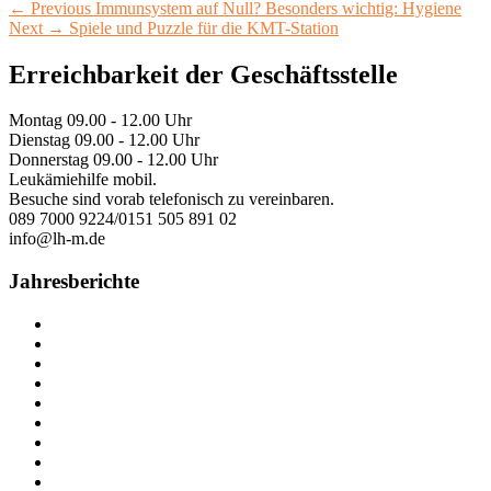
Beitragsnavigation
Previous
←
Previous
Immunsystem auf Null? Besonders wichtig: Hygiene
Next
post:
Next
→
Spiele und Puzzle für die KMT-Station
post:
Primary
Erreichbarkeit der Geschäftsstelle
Sidebar
Montag 09.00 - 12.00 Uhr
Widget
Dienstag 09.00 - 12.00 Uhr
Area
Donnerstag 09.00 - 12.00 Uhr
Leukämiehilfe mobil.
Besuche sind vorab telefonisch zu vereinbaren.
089 7000 9224/0151 505 891 02
info@lh-m.de
Jahresberichte