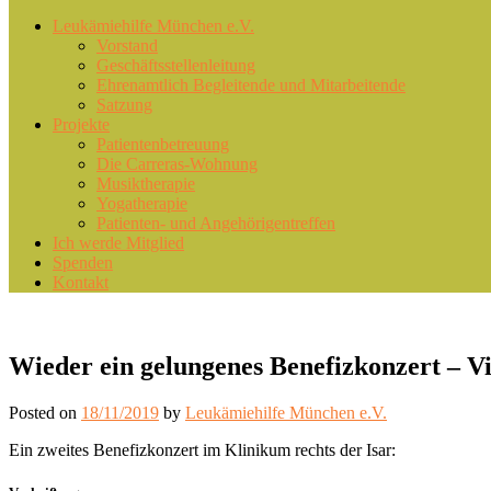
Primary
Leukämiehilfe München e.V.
Vorstand
menu
Geschäftsstellenleitung
Ehrenamtlich Begleitende und Mitarbeitende
Satzung
Projekte
Patientenbetreuung
Die Carreras-Wohnung
Musiktherapie
Yogatherapie
Patienten- und Angehörigentreffen
Ich werde Mitglied
Spenden
Kontakt
Wieder ein gelungenes Benefizkonzert – V
Posted on
18/11/2019
by
Leukämiehilfe München e.V.
Ein zweites Benefizkonzert im Klinikum rechts der Isar: