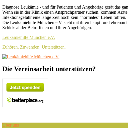
Skip
Header
Diagnose Leukämie - und für Patienten und Angehörige gerät das ga
to
Wenn sie in der Klinik einen Ansprechpartner suchen, kommen Ärzte 
Top
content
Infektionsgefahr eine lange Zeit noch kein "normales" Leben führen.
Sidebar
Die Leukämiehilfe München e.V. steht mit ihren haupt- und ehrenamt
Schicksal der Betroffenen und ihrer Angehörigen.
Widget
Leukämiehilfe München e.V.
Area
Zuhören. Zuwenden. Unterstützen.
Header
Die Vereinsarbeit unterstützen?
Right
Sidebar
Widget
Area
Über uns