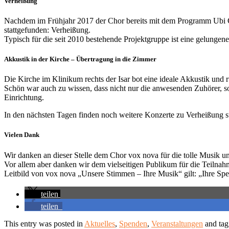
Verheißung
Nachdem im Frühjahr 2017 der Chor bereits mit dem Programm Ubi Car
stattgefunden: Verheißung.
Typisch für die seit 2010 bestehende Projektgruppe ist eine gelun
Akkustik in der Kirche – Übertragung in die Zimmer
Die Kirche im Klinikum rechts der Isar bot eine ideale Akkustik und 
Schön war auch zu wissen, dass nicht nur die anwesenden Zuhörer, so
Einrichtung.
In den nächsten Tagen finden noch weitere Konzerte zu Verheißung st
Vielen Dank
Wir danken an dieser Stelle dem Chor vox nova für die tolle Musik un
Vor allem aber danken wir dem vielseitigen Publikum für die Teilna
Leitbild von vox nova „Unsere Stimmen – Ihre Musik“ gilt: „Ihre S
teilen
teilen
This entry was posted in
Aktuelles
,
Spenden
,
Veranstaltungen
and ta