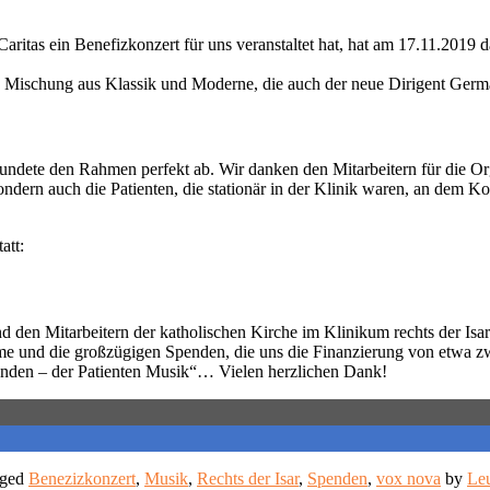
itas ein Benefizkonzert für uns veranstaltet hat, hat am 17.11.2019 
gene Mischung aus Klassik und Moderne, die auch der neue Dirigent G
rundete den Rahmen perfekt ab. Wir danken den Mitarbeitern für die Or
ndern auch die Patienten, die stationär in der Klinik waren, an dem K
att:
d den Mitarbeitern der katholischen Kirche im Klinikum rechts der Isar 
hme und die großzügigen Spenden, die uns die Finanzierung von etwa 
penden – der Patienten Musik“… Vielen herzlichen Dank!
gged
Benezizkonzert
,
Musik
,
Rechts der Isar
,
Spenden
,
vox nova
by
Le