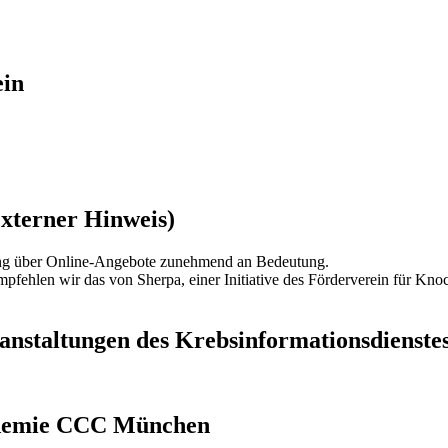
anduhren
r
e
rankenzimmer
f
ein
r
21
xterner Hinweis)
ung über Online-Angebote zunehmend an Bedeutung.
pfehlen wir das von Sherpa, einer Initiative des Förderverein für Kn
nstaltungen des Krebsinformationsdienste
kademie CCC München