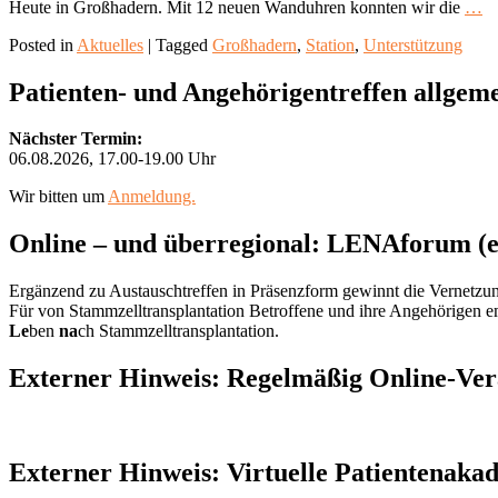
W
Heute in Großhadern. Mit 12 neuen Wanduhren konnten wir die
…
fü
Posted in
Aktuelles
|
Tagged
Großhadern
,
Station
,
Unterstützung
di
K
Primary
au
Patienten- und Angehörigentreffen allgem
de
Sidebar
L
Nächster Termin:
Widget
06.08.2026, 17.00-19.00 Uhr
Area
Wir bitten um
Anmeldung.
Online – und überregional: LENAforum (e
Ergänzend zu Austauschtreffen in Präsenzform gewinnt die Vernetz
Für von Stammzelltransplantation Betroffene und ihre Angehörigen em
Le
ben
na
ch Stammzelltransplantation.
Externer Hinweis: Regelmäßig Online-Vera
Externer Hinweis: Virtuelle Patientena