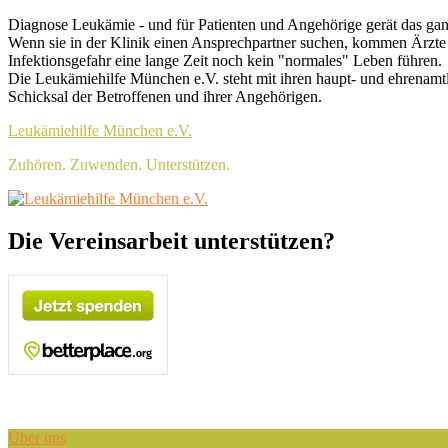
Skip
Header
Diagnose Leukämie - und für Patienten und Angehörige gerät das ga
to
Wenn sie in der Klinik einen Ansprechpartner suchen, kommen Ärzte 
Top
content
Infektionsgefahr eine lange Zeit noch kein "normales" Leben führen.
Sidebar
Die Leukämiehilfe München e.V. steht mit ihren haupt- und ehrenamt
Schicksal der Betroffenen und ihrer Angehörigen.
Widget
Leukämiehilfe München e.V.
Area
Zuhören. Zuwenden. Unterstützen.
Header
Die Vereinsarbeit unterstützen?
Right
Sidebar
Widget
Area
Über uns