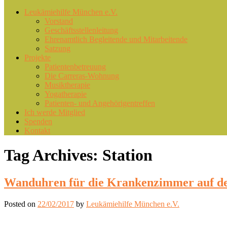
Primary
Leukämiehilfe München e.V.
Vorstand
menu
Geschäftsstellenleitung
Ehrenamtlich Begleitende und Mitarbeitende
Satzung
Projekte
Patientenbetreuung
Die Carreras-Wohnung
Musiktherapie
Yogatherapie
Patienten- und Angehörigentreffen
Ich werde Mitglied
Spenden
Kontakt
Tag Archives:
Station
Wanduhren für die Krankenzimmer auf d
Posted on
22/02/2017
by
Leukämiehilfe München e.V.