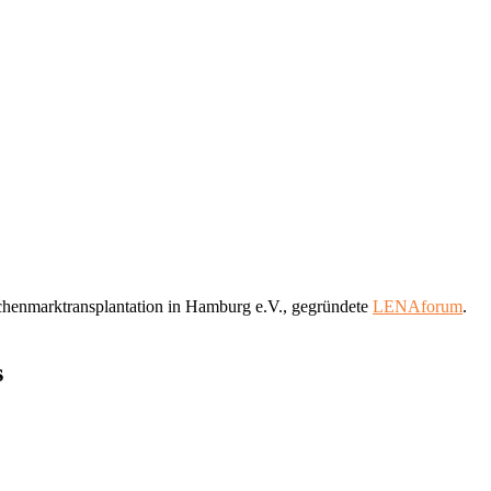
ochenmarktransplantation in Hamburg e.V., gegründete
LENAforum
.
s