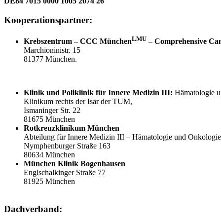
DE84 7015 0000 1005 2074 26
Kooperationspartner:
LMU
Krebszentrum – CCC München
– Comprehensive Ca
Marchioninistr. 15
81377 München.
Klinik und Poliklinik für
Innere Medizin III:
Hämatologie u
Klinikum rechts der Isar der TUM,
Ismaninger Str. 22
81675 München
Rotkreuzklinikum München
Abteilung für Innere Medizin III – Hämatologie und Onkologie
Nymphenburger Straße 163
80634 München
München Klinik Bogenhausen
Englschalkinger Straße 77
81925 München
Dachverband: