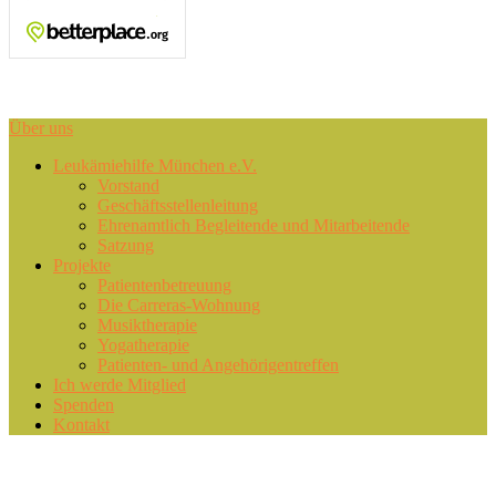
Area
Über uns
Primary
Leukämiehilfe München e.V.
Vorstand
menu
Geschäftsstellenleitung
Ehrenamtlich Begleitende und Mitarbeitende
Satzung
Projekte
Patientenbetreuung
Die Carreras-Wohnung
Musiktherapie
Yogatherapie
Patienten- und Angehörigentreffen
Ich werde Mitglied
Spenden
Kontakt