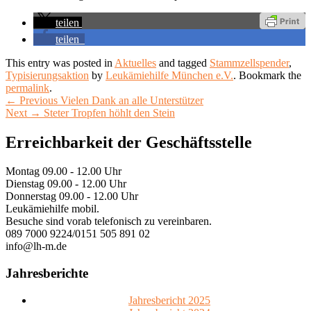
teilen
teilen
This entry was posted in
Aktuelles
and tagged
Stammzellspender
,
Typisierungsaktion
by
Leukämiehilfe München e.V.
. Bookmark the
permalink
.
Beitragsnavigation
Previous
←
Previous
Vielen Dank an alle Unterstützer
Next
post:
Next
→
Steter Tropfen höhlt den Stein
post:
Primary
Erreichbarkeit der Geschäftsstelle
Sidebar
Montag 09.00 - 12.00 Uhr
Widget
Dienstag 09.00 - 12.00 Uhr
Area
Donnerstag 09.00 - 12.00 Uhr
Leukämiehilfe mobil.
Besuche sind vorab telefonisch zu vereinbaren.
089 7000 9224/0151 505 891 02
info@lh-m.de
Jahresberichte
Jahresbericht 2025