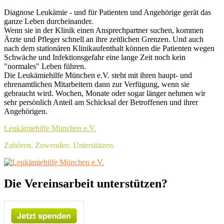
Skip
Header
Diagnose Leukämie - und für Patienten und Angehörige gerät das
to
ganze Leben durcheinander.
Top
content
Wenn sie in der Klinik einen Ansprechpartner suchen, kommen
Sidebar
Ärzte und Pfleger schnell an ihre zeitlichen Grenzen. Und auch
nach dem stationären Klinikaufenthalt können die Patienten wegen
Widget
Schwäche und Infektionsgefahr eine lange Zeit noch kein
Area
"normales" Leben führen.
Die Leukämiehilfe München e.V. steht mit ihren haupt- und
ehrenamtlichen Mitarbeitern dann zur Verfügung, wenn sie
gebraucht wird. Wochen, Monate oder sogar länger nehmen wir
sehr persönlich Anteil am Schicksal der Betroffenen und ihrer
Angehörigen.
Leukämiehilfe München e.V.
Zuhören. Zuwenden. Unterstützen.
Header
Die Vereinsarbeit unterstützen?
Right
Sidebar
Widget